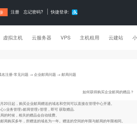
注册
忘记密码?
快捷登录:
虚拟主机
云服务器
VPS
主机租用
云建站
域名注册-常见问题
→
企业邮局问题
→ 邮局问题
如何获得购买企业邮局的赠品？
年6月20日起，购买企业邮局赠送的域名和空间可以直接在管理中心开通。
心>业务管理>邮局管理>管理，即可 获取赠品.
邮局的时候，相关的赠品会自动续费。
果邮局购买多年，所赠送的域名为一年。赠送的空间的年限与邮局的年限相同。