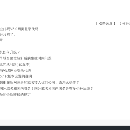
【 双击滚屏 】 【
推荐
业邮局V5.0网页登录代码
经没有了。
章
机如何升级？
司域名修改解析后的生效时间问题
主机常见问题(jsp版本)
局V5.0网页登录代码
p.net版本设置的说明
想把在新网注册的域名转入你们公司，该怎么操作？
国际域名和国内域名？国际域名和国内域名各有多少种后缀？
员间余款转移的规定