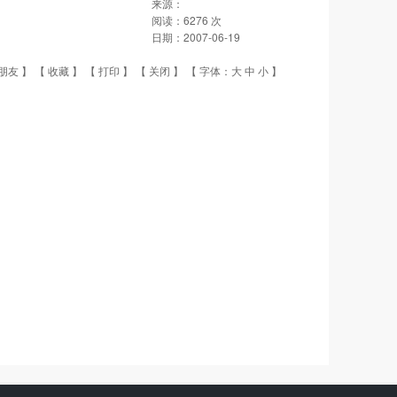
来源：
阅读：
6276
次
日期：
2007-06-19
朋友
】 【
收藏
】 【
打印
】 【
关闭
】 【 字体：
大
中
小
】