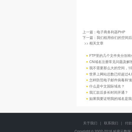
上一篇：
电子商务利器PHP
下一篇：
我们租用你们的空间后
>> 相关文章
FTP里的几个文件夹分别有
CN域名注册常见问题及解
我不需要那么大的空间，10
世界上网站总数已经超过4,
怎样防范电子邮件病毒和“邮
什么是中文国际域名？
我汇款后多长时间开通？
如果我要证明我的域名是我
关于我们
|
联系我们
|
付款
Copyright © 2002-2016 哈密云数据, 