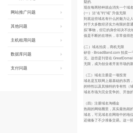
疑的.
现在每两秒种就会消失一个域名
网站推广问题
(一）沽“名”钓“域” 升值无限
到底这些域名有什么的魅力让
对于大多数经济实力有限的普通
其他问题
拟”事物，但它的身价却决不
值是不断的在增长，非常值得
主机租用问题
(二）域名拍卖，商机无限
矽谷 - BroadBand.com
数据库问题
元。这些是刊登在 GreatDo
无限，成为创业者开发市场的
支付问题
（三）域名注册是一项投资
域名是互联网上最基础的东西
的特性以及其独特的专有性（
域名市场为完全竞争的、开放
（四）注册域名淘桶金
热闹的网络圈里，其实最热闹
域名，可见域名在网络中的地
还储备了不少准备交易。这一