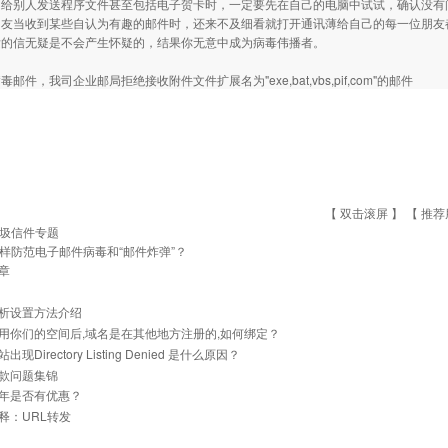
别人发送程序文件甚至包括电子贺卡时，一定要先在自己的电脑中试试，确认没有
朋友当收到某些自认为有趣的邮件时，还来不及细看就打开通讯薄给自己的每一位朋友
发的信无疑是不会产生怀疑的，结果你无意中成为病毒伟播者。
邮件，我司企业邮局拒绝接收附件文件扩展名为"exe,bat,vbs,pif,com"的邮件
【 双击滚屏 】 【
推荐
圾信件专题
样防范电子邮件病毒和“邮件炸弹”？
章
析设置方法介绍
用你们的空间后,域名是在其他地方注册的,如何绑定？
现Directory Listing Denied 是什么原因？
款问题集锦
年是否有优惠？
释：URL转发