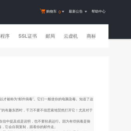
购物车
最新公告
帮助中心
0
小程序
SSL证书
邮局
云虚机
商标
所以才被称为“邮件病毒”。它们一般使你的电脑染毒。知道了这
”的有趣东西时，千万不要不假思索地贸然打开它！尤其对于
信中提及或是说明，也不要轻易运行。因为有些病毒是偷
病毒，它会自我复制，跟着你的邮件走。