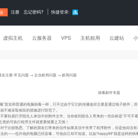
注册
忘记密码?
快捷登录:
虚拟主机
云服务器
VPS
主机租用
云建站
域名注册-常见问题
→
企业邮局问题
→ 邮局问题
病毒邮件专题
件病毒”其实和普通的电脑病毒一样，只不过由于它们的传播途径主要是通过电子邮件，
们就不难采取相应的措施进行防范了。
要轻易打开陌生人来信中的附件文件。当你收到陌生人寄来的一些自称是“不可不看
xe”之类的可执行程序文件就更要慎重之又慎！
于比较熟悉、了解的朋友们寄来的信件如果其信中夹带了程序附件，但是他却没有在
去的——也许他的电脑已经染毒，可他自己却不知道。比如“happy99”就是这样的