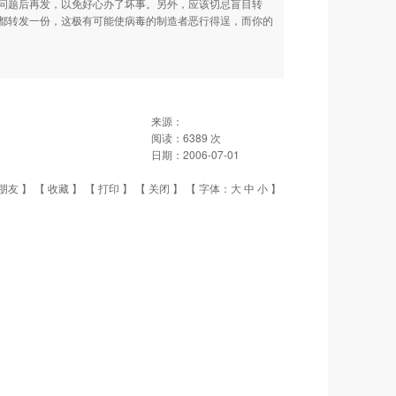
问题后再发，以免好心办了坏事。另外，应该切忌盲目转
都转发一份，这极有可能使病毒的制造者恶行得逞，而你的
来源：
阅读：
6389
次
日期：
2006-07-01
朋友
】 【
收藏
】 【
打印
】 【
关闭
】 【 字体：
大
中
小
】